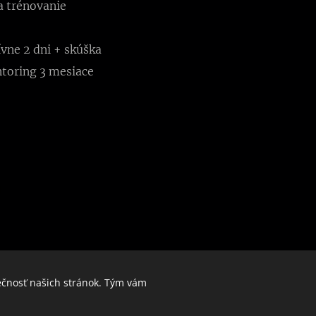
a trénovanie
ívne 2 dni + skúška
toring 3 mesiace
ečnosť našich stránok. Tým vám