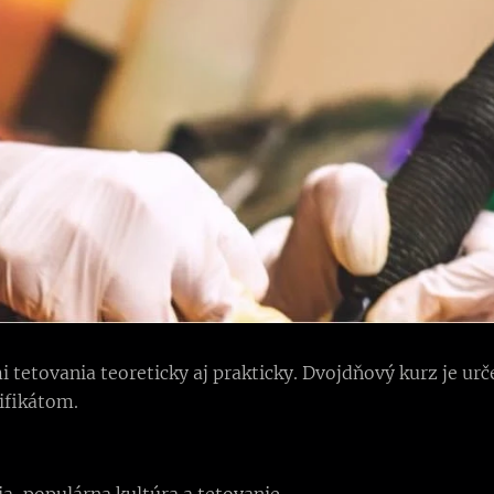
tetovania teoreticky aj prakticky. Dvojdňový kurz je urč
tifikátom.
ia, populárna kultúra a tetovanie