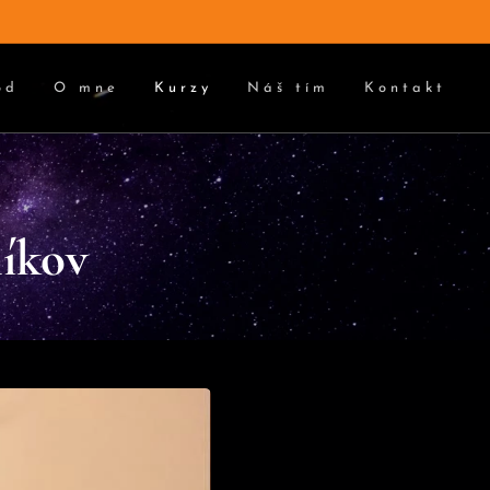
od
O mne
Kurzy
Náš tím
Kontakt
níkov