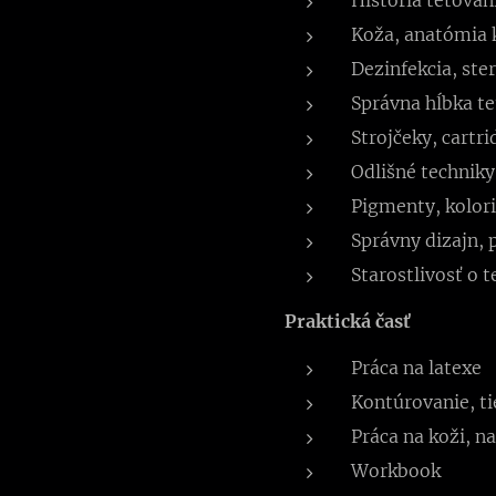
Koža, anatómia k
Dezinfekcia, ste
Správna hĺbka te
Strojčeky, cartr
Odlišné techniky
Pigmenty, kolor
Správny dizajn, 
Starostlivosť o 
Praktická časť
Práca na latexe
Kontúrovanie, ti
Práca na koži, n
Workbook