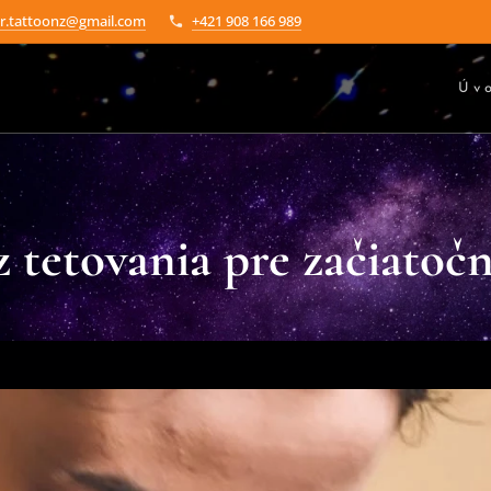
ar.tattoonz@gmail.com
+421 908 166 989
Úv
 tetovania pre začiatoč