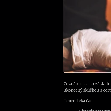
Zoznámte sa so základmi 
ukončený skúškou s cer
Teoretická časť
História tetovan