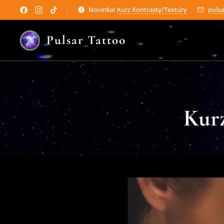
Novinka!
Kurz Kontrasty/Textúry
puls
Pulsar Tattoo
Kurz